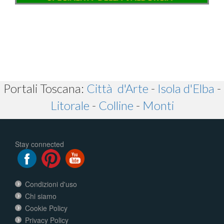
Portali Toscana:
Città d'Arte
-
Isola d'Elba
-
Litorale
-
Colline
-
Monti
Stay connected
Condizioni d'uso
Chi siamo
Cookie Policy
Privacy Policy