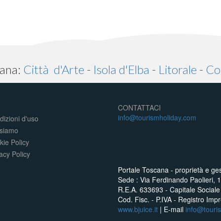
cana:
Città d'Arte
-
Isola d'Elba
-
Litorale
-
Col
CONTATTACI
info@tourismholiday.com
izioni d'uso
 siamo
kie Policy
acy Policy
Portale Toscana - proprietà e ges
Sede : Via Ferdinando Paolieri, 
R.E.A. 633693 - Capitale Sociale
Cod. Fisc. - P.IVA - Registro Im
www.bjuice.it
| E-mail
info@touri