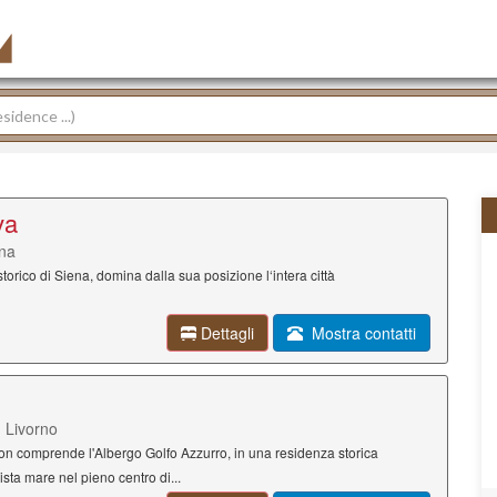
va
ena
storico di Siena, domina dalla sua posizione l‘intera città
Dettagli
Mostra contatti
, Livorno
n comprende l'Albergo Golfo Azzurro, in una residenza storica
sta mare nel pieno centro di...