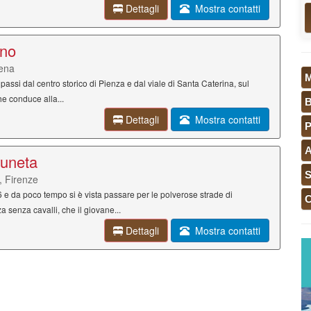
Dettagli
Mostra contatti
ano
iena
 passi dal centro storico di Pienza e dal viale di Santa Caterina, sul
he conduce alla...
Dettagli
Mostra contatti
P
runeta
S
, Firenze
e da poco tempo si è vista passare per le polverose strade di
 senza cavalli, che il giovane...
Dettagli
Mostra contatti