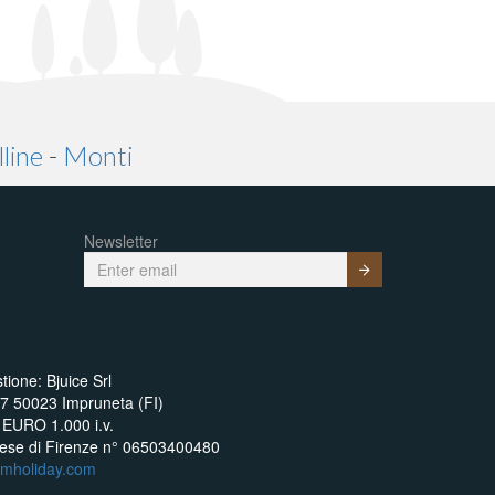
line
-
Monti
Newsletter
Submit
tione: Bjuice Srl
17 50023 Impruneta (FI)
 EURO 1.000 i.v.
prese di Firenze n° 06503400480
smholiday.com