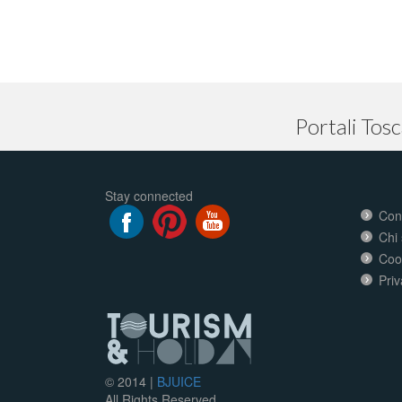
Portali Tos
Stay connected
Cond
Chi
Coo
Priv
© 2014 |
BJUICE
All Rights Reserved