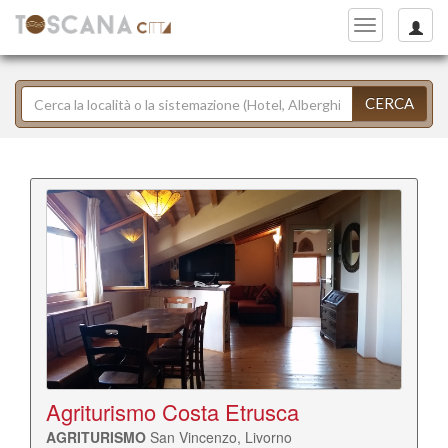
Toggle
navigation
CERCA
Agriturismo Costa Etrusca
AGRITURISMO
San Vincenzo, Livorno