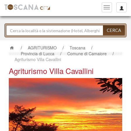
Toggle
navigation
CERCA
/
AGRITURISMO
/
Toscana
/
Provincia di Lucca
/
Comune di Camaiore
/
Agriturismo Villa Cavallini
Agriturismo Villa Cavallini