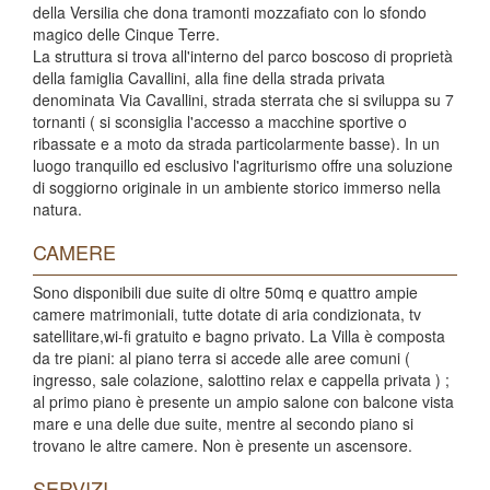
della Versilia che dona tramonti mozzafiato con lo sfondo
magico delle Cinque Terre.
La struttura si trova all'interno del parco boscoso di proprietà
della famiglia Cavallini, alla fine della strada privata
denominata Via Cavallini, strada sterrata che si sviluppa su 7
tornanti ( si sconsiglia l'accesso a macchine sportive o
ribassate e a moto da strada particolarmente basse). In un
luogo tranquillo ed esclusivo l'agriturismo offre una soluzione
di soggiorno originale in un ambiente storico immerso nella
natura.
CAMERE
Sono disponibili due suite di oltre 50mq e quattro ampie
camere matrimoniali, tutte dotate di aria condizionata, tv
satellitare,wi-fi gratuito e bagno privato. La Villa è composta
da tre piani: al piano terra si accede alle aree comuni (
ingresso, sale colazione, salottino relax e cappella privata ) ;
al primo piano è presente un ampio salone con balcone vista
mare e una delle due suite, mentre al secondo piano si
trovano le altre camere. Non è presente un ascensore.
SERVIZI