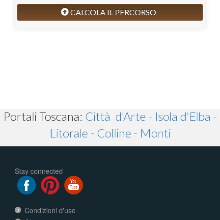
CALCOLA IL PERCORSO
Portali Toscana:
Città d'Arte
-
Isola d'Elba
-
Litorale
-
Colline
-
Monti
Stay connected
Condizioni d'uso