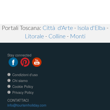
Portali Toscana:
Città d'Arte
-
Isola d'Elba
-
Litorale
-
Colline
-
Monti
Stay connected
Condizioni d'uso
Chi siamo
Cookie Policy
Privacy Policy
CONTATTACI
info@tourismholiday.com