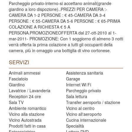
Parcheggio privato-interno-si accettano animali(grande
giardino a loro dispozione)..PREZZI PER CAMERA :-
CAMERA DA 1-2 PERSONE : € 45-CAMERA DA 3-4
PERSONE : € 55-CAMERA DA 5-6 PERSONE : € 65-PRIMA
COLAZIONE A RICHIESTA € 5 A
PERSONA.PROMOZIONEOFFERTA dal 27-ott-2010 al 1-
mar-2011- PROMOZIONE: Con 1 soggiorno di almeno 3 notti
verrà offerta la prima colazione a tutti gli occupanti della
camera, più in omaggio una bottiglia di vino cortonese.
SERVIZI
Animali ammessi
Assistenza sanitaria
Fasciatoio
Garage
Giardino
Internet Wi Fi
Lavatrice / Lavanderia
Parcheggio privato
Reception 24 ore
Sala lettura
Sala TV
Transfer aeroporto / stazione
Ambiente romantico
Vicino al centro
Vicino alla stazione
Vicino all‘aeroporto
Vicino Autostrada
Cucina internazionale
Prodotti fatti in casa
Specialità
Fotocopiatrice
Lettore DVD