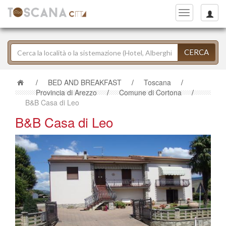
Toggle
navigation
CERCA
/
BED AND BREAKFAST
/
Toscana
/
Provincia di Arezzo
/
Comune di Cortona
/
B&B Casa di Leo
B&B Casa di Leo