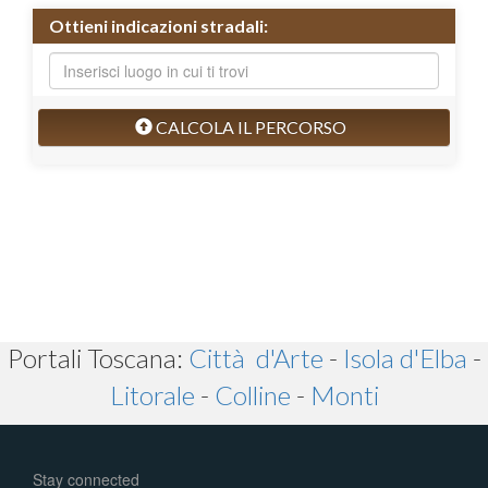
Ottieni indicazioni stradali:
CALCOLA IL PERCORSO
Portali Toscana:
Città d'Arte
-
Isola d'Elba
-
Litorale
-
Colline
-
Monti
Stay connected