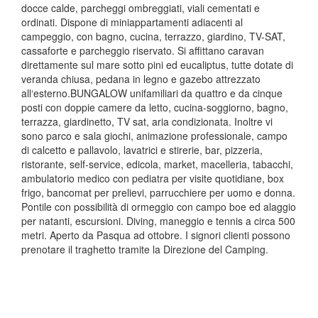
docce calde, parcheggi ombreggiati, viali cementati e
ordinati. Dispone di miniappartamenti adiacenti al
campeggio, con bagno, cucina, terrazzo, giardino, TV-SAT,
cassaforte e parcheggio riservato. Si affittano caravan
direttamente sul mare sotto pini ed eucaliptus, tutte dotate di
veranda chiusa, pedana in legno e gazebo attrezzato
all‘esterno.BUNGALOW unifamiliari da quattro e da cinque
posti con doppie camere da letto, cucina-soggiorno, bagno,
terrazza, giardinetto, TV sat, aria condizionata. Inoltre vi
sono parco e sala giochi, animazione professionale, campo
di calcetto e pallavolo, lavatrici e stirerie, bar, pizzeria,
ristorante, self-service, edicola, market, macelleria, tabacchi,
ambulatorio medico con pediatra per visite quotidiane, box
frigo, bancomat per prelievi, parrucchiere per uomo e donna.
Pontile con possibilità di ormeggio con campo boe ed alaggio
per natanti, escursioni. Diving, maneggio e tennis a circa 500
metri. Aperto da Pasqua ad ottobre. I signori clienti possono
prenotare il traghetto tramite la Direzione del Camping.