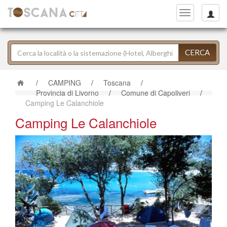
Toggle
navigation
CERCA
/
CAMPING
/
Toscana
/
Provincia di Livorno
/
Comune di Capoliveri
/
Camping Le Calanchiole
Camping Le Calanchiole