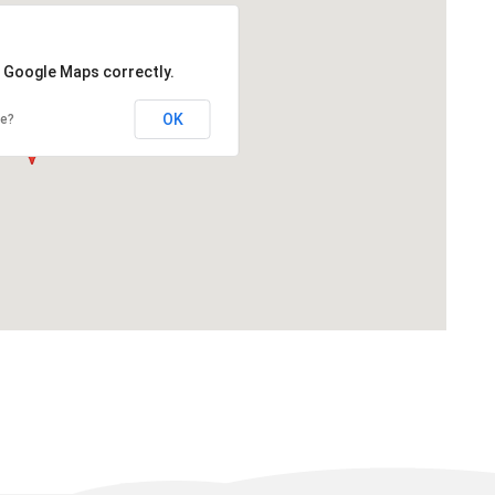
d Google Maps correctly.
OK
te?