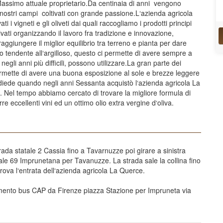
Massimo attuale proprietario.Da centinaia di anni vengono
ei nostri campi coltivati con grande passione.L‘azienda agricola
 i vigneti e gli oliveti dai quali raccogliamo i prodotti principi
tivati organizzando il lavoro fra tradizione e innovazione,
aggiungere il miglior equilibrio tra terreno e pianta per dare
to tendente all‘argilloso, questo ci permette di avere sempre a
negli anni più difficili, possono utilizzare.La gran parte dei
permette di avere una buona esposizione al sole e brezze leggere
 diede quando negli anni Sessanta acquistò l‘azienda agricola La
‘. Nel tempo abbiamo cercato di trovare la migliore formula di
rre eccellenti vini ed un ottimo olio extra vergine d‘oliva.
rada statale 2 Cassia fino a Tavarnuzze poi girare a sinistra
ale 69 Imprunetana per Tavanuzze. La strada sale la collina fino
rova l‘entrata dell‘azienda agricola La Querce.
o bus CAP da Firenze piazza Stazione per Impruneta via