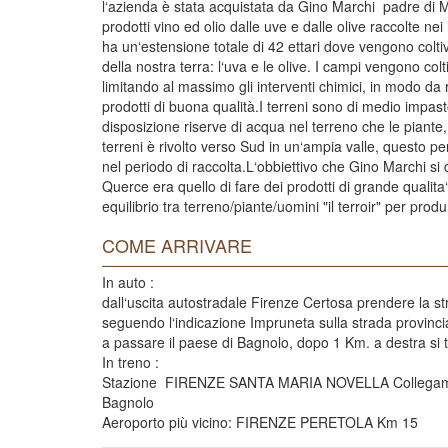
l‘azienda è stata acquistata da Gino Marchi padre di 
prodotti vino ed olio dalle uve e dalle olive raccolte n
ha un‘estensione totale di 42 ettari dove vengono coltivati
della nostra terra: l‘uva e le olive. I campi vengono col
limitando al massimo gli interventi chimici, in modo da r
prodotti di buona qualità.I terreni sono di medio impas
disposizione riserve di acqua nel terreno che le piante, 
terreni è rivolto verso Sud in un‘ampia valle, questo 
nel periodo di raccolta.L‘obbiettivo che Gino Marchi si
Querce era quello di fare dei prodotti di grande qualita
equilibrio tra terreno/piante/uomini "il terroir" per produ
COME ARRIVARE
In auto :
dall‘uscita autostradale Firenze Certosa prendere la st
seguendo l‘indicazione Impruneta sulla strada provinci
a passare il paese di Bagnolo, dopo 1 Km. a destra si t
In treno :
Stazione FIRENZE SANTA MARIA NOVELLA Collegament
Bagnolo
Aeroporto più vicino: FIRENZE PERETOLA Km 15