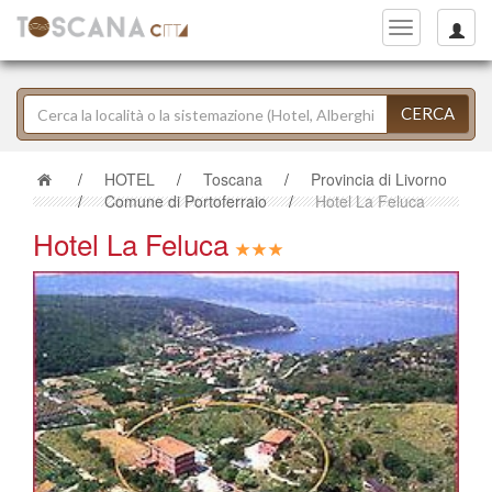
Toggle
navigation
CERCA
/
HOTEL
/
Toscana
/
Provincia di Livorno
/
Comune di Portoferraio
/
Hotel La Feluca
Hotel La Feluca