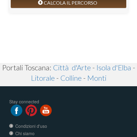
CALCOLA IL PERCORSO
Portali Toscana:
Città d'Arte
-
Isola d'Elba
-
Litorale
-
Colline
-
Monti
Stay connected
Condizioni d'uso
Chi siamo