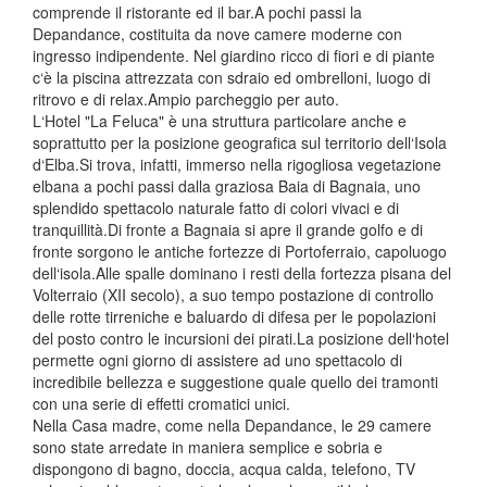
comprende il ristorante ed il bar.A pochi passi la
Depandance, costituita da nove camere moderne con
ingresso indipendente. Nel giardino ricco di fiori e di piante
c‘è la piscina attrezzata con sdraio ed ombrelloni, luogo di
ritrovo e di relax.Ampio parcheggio per auto.
L‘Hotel "La Feluca" è una struttura particolare anche e
soprattutto per la posizione geografica sul territorio dell‘Isola
d‘Elba.Si trova, infatti, immerso nella rigogliosa vegetazione
elbana a pochi passi dalla graziosa Baia di Bagnaia, uno
splendido spettacolo naturale fatto di colori vivaci e di
tranquillità.Di fronte a Bagnaia si apre il grande golfo e di
fronte sorgono le antiche fortezze di Portoferraio, capoluogo
dell‘isola.Alle spalle dominano i resti della fortezza pisana del
Volterraio (XII secolo), a suo tempo postazione di controllo
delle rotte tirreniche e baluardo di difesa per le popolazioni
del posto contro le incursioni dei pirati.La posizione dell‘hotel
permette ogni giorno di assistere ad uno spettacolo di
incredibile bellezza e suggestione quale quello dei tramonti
con una serie di effetti cromatici unici.
Nella Casa madre, come nella Depandance, le 29 camere
sono state arredate in maniera semplice e sobria e
dispongono di bagno, doccia, acqua calda, telefono, TV